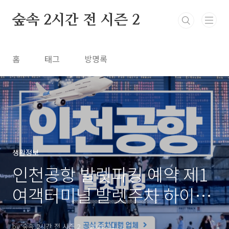
본문 바로가기
숲속 2시간 전 시즌 2
홈
태그
방명록
생활정보
인천공항 발렛파킹 예약 제1
여객터미널 발렛주차 하이파
킹
by 숲속 2시간 전 시즌 2
2023. 11. 7.