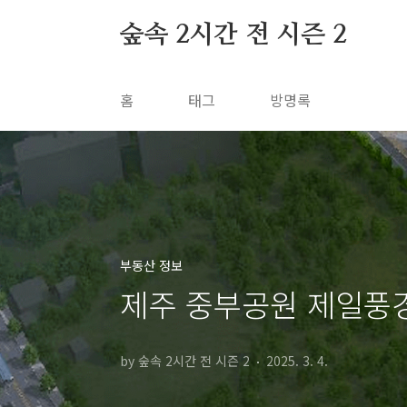
본문 바로가기
숲속 2시간 전 시즌 2
홈
태그
방명록
부동산 정보
제주 중부공원 제일풍
by 숲속 2시간 전 시즌 2
2025. 3. 4.