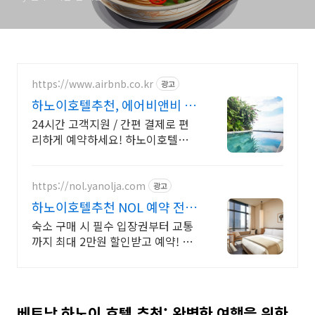
https://www.airbnb.co.kr
광고
하노이호텔추천, 에어비앤비 하
노이에서 살아보기
24시간 고객지원 / 간편 결제로 편
리하게 예약하세요! 하노이호텔추
천. 주방, 수영장, 자쿠지, 아기 침대.
필요한 모든 게 갖춰진 숙소를 예약
하세요.
https://nol.yanolja.com
광고
하노이호텔추천 NOL 예약 전세
계 인기숙소 특가모음
숙소 구매 시 필수 입장권부터 교통
까지 최대 2만원 할인받고 예약! 하
노이호텔추천
베트남 하노이 호텔 추천: 완벽한 여행을 위한