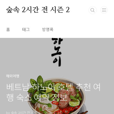
본문 바로가기
숲속 2시간 전 시즌 2
홈
태그
방명록
해외여행
베트남 하노이 호텔 추천 여
행 숙소 예약 정보
by 숲속 2시간 전 시즌 2
2025. 1. 19.