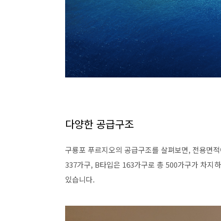
다양한 공급구조
구룡포 푸르지오의 공급구조를 살펴보면, 전용면적에
337가구, B타입은 163가구로 총 500가구가 차지
있습니다.