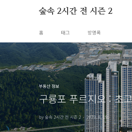
본문 바로가기
숲속 2시간 전 시즌 2
홈
태그
방명록
부동산 정보
구룡포 푸르지오 : 초
by 숲속 2시간 전 시즌 2
2023. 8. 19.